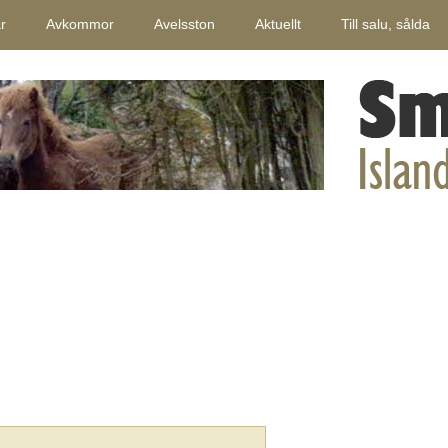
r
Avkommor
Avelsston
Aktuellt
Till salu, sålda