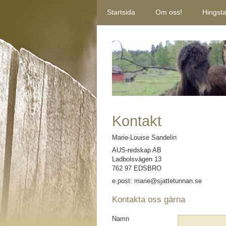
Startsida
Om oss!
Hingsta
Kontakt
Marie-Louise Sandelin
AUS-redskap AB
Ladbolsvägen 13
762 97 EDSBRO
e.post: marie@sjattetunnan.se
Kontakta oss gärna
Namn